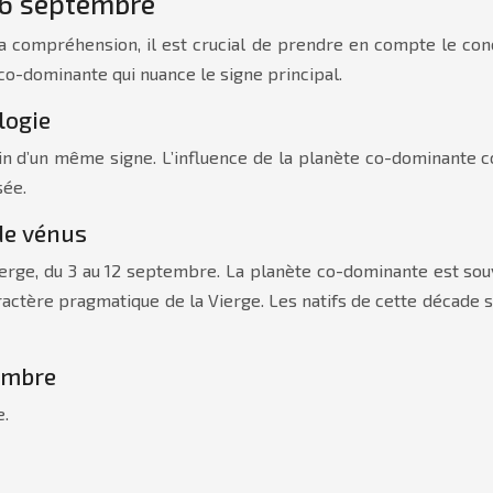
 16 septembre
r la compréhension, il est crucial de prendre en compte le co
 co-dominante qui nuance le signe principal.
logie
ein d’un même signe. L’influence de la planète co-dominante c
sée.
de vénus
rge, du 3 au 12 septembre. La planète co-dominante est souv
actère pragmatique de la Vierge. Les natifs de cette décade s
tembre
e.