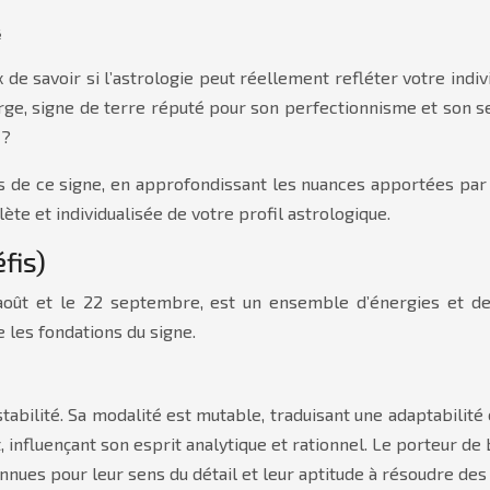
é
e savoir si l’astrologie peut réellement refléter votre individ
ierge, signe de terre réputé pour son perfectionnisme et son s
 ?
 de ce signe, en approfondissant les nuances apportées par l
te et individualisée de votre profil astrologique.
éfis)
août et le 22 septembre, est un ensemble d’énergies et de t
 les fondations du signe.
abilité. Sa modalité est mutable, traduisant une adaptabilité
 influençant son esprit analytique et rationnel. Le porteur de 
onnues pour leur sens du détail et leur aptitude à résoudre d